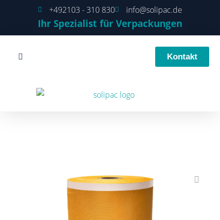
+492103 - 310 830
info@solipac.de
Ihr Spezialist für Verpackungen
Kontakt