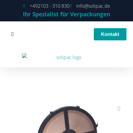
+492103 - 310 830
info@solipac.de
Ihr Spezialist für Verpackungen
Kontakt