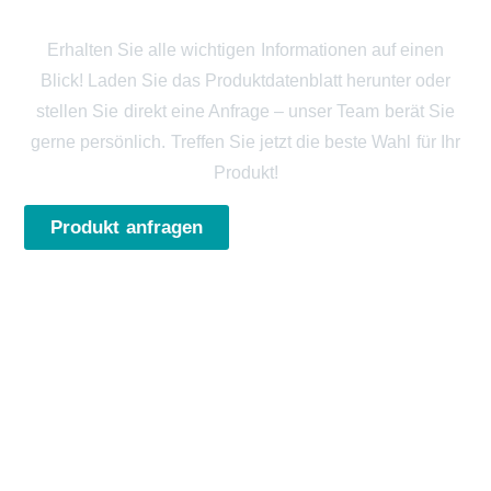
ANFRAGEN
Erhalten Sie alle wichtigen Informationen auf einen
Blick! Laden Sie das Produktdatenblatt herunter oder
stellen Sie direkt eine Anfrage – unser Team berät Sie
gerne persönlich. Treffen Sie jetzt die beste Wahl für Ihr
Produkt!
Produkt anfragen
PDF herunterladen