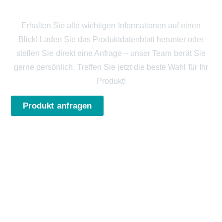
JETZT ANFRAGEN
Erhalten Sie alle wichtigen Informationen auf einen
Blick! Laden Sie das Produktdatenblatt herunter oder
stellen Sie direkt eine Anfrage – unser Team berät Sie
gerne persönlich. Treffen Sie jetzt die beste Wahl für Ihr
Produkt!
Produkt anfragen
PDF herunterladen